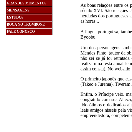
GRANDES MOMENTOS
As boas relações entre os 
século XVI. São relações t
MENSAGENS
herdadas dos portugueses ta
ESTUDOS
as horas...
BOCA NO TROMBONE
A língua portuguêsa, també
FALE CONOSCO
Byoobu.
Um dos personagens símbol
Mendes Pinto, (autor da ob
não sei se já foi retrata
realiza uma festa anual le
assim consta). No websítio
O primeiro japonês que cas
(Takeo e Jurema). Tiveram s
Enfim, o Príncipe veio, ma
congratulo com sua Alteza
tido ótimos e dedicados al
leais amigos nisseis pela v
empreendedora, competente