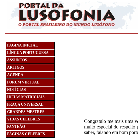
______________________________________________________
PÁGINA INICIAL
LÍNGUA PORTUGUESA
ASSUNTOS
ARTIGOS
AGENDA
FÓRUM VIRTUAL
NOTÍCIAS
IDÉIAS MATRICIAIS
PRAÇA UNIVERSAL
GRANDES MESTRES
VIDAS CÉLEBRES
Congratulo-me mais uma ve
muito especial de respeito 
PANTEÃO
saber, falando em bom port
PÁGINAS CÉLEBRES